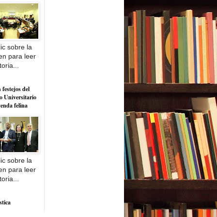
ic sobre la
n para leer
toria...
 festejos del
o Universitario
yenda felina
ic sobre la
n para leer
toria...
stica