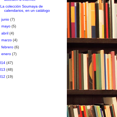
La colección Soumaya de
calendarios, en un catálogo
►
junio
(7)
►
mayo
(5)
►
abril
(4)
►
marzo
(4)
►
febrero
(6)
►
enero
(7)
014
(47)
013
(48)
012
(19)