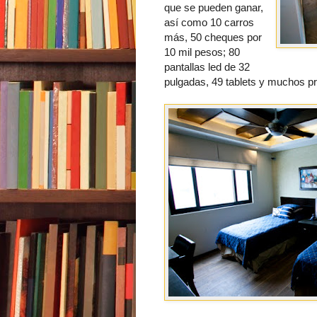
que se pueden ganar,
así como 10 carros
más, 50 cheques por
10 mil pesos; 80
pantallas led de 32
pulgadas, 49 tablets y muchos pr