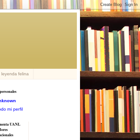
n leyenda felina
personales
nknown
odo mi perfil
menta UANL
dores
acionales