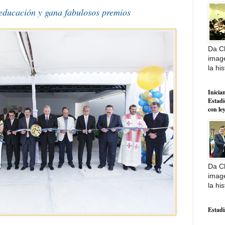
educación y gana fabulosos premios
Da Cl
image
la his
Inician
Estadi
con le
Da Cl
image
la his
Estadi