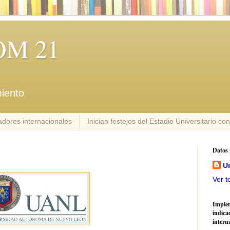
M 21
iento
dores internacionales
Inician festejos del Estadio Universitario co
Datos 
U
Ver t
Imple
indica
intern