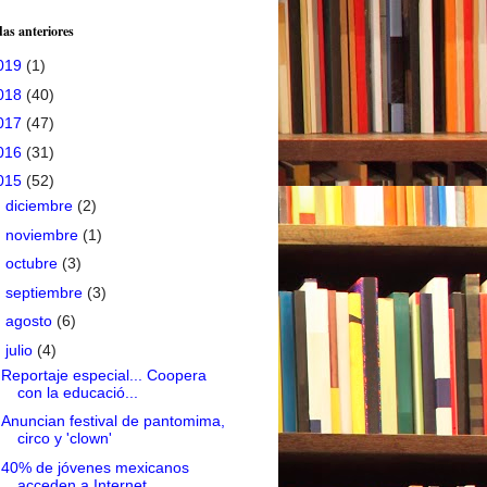
as anteriores
019
(1)
018
(40)
017
(47)
016
(31)
015
(52)
►
diciembre
(2)
►
noviembre
(1)
►
octubre
(3)
►
septiembre
(3)
►
agosto
(6)
▼
julio
(4)
Reportaje especial... Coopera
con la educació...
Anuncian festival de pantomima,
circo y 'clown'
40% de jóvenes mexicanos
acceden a Internet