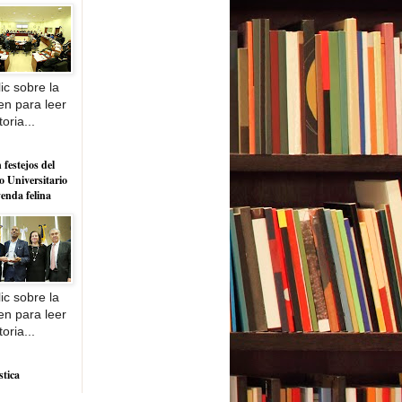
ic sobre la
n para leer
toria...
 festejos del
o Universitario
yenda felina
ic sobre la
n para leer
toria...
stica