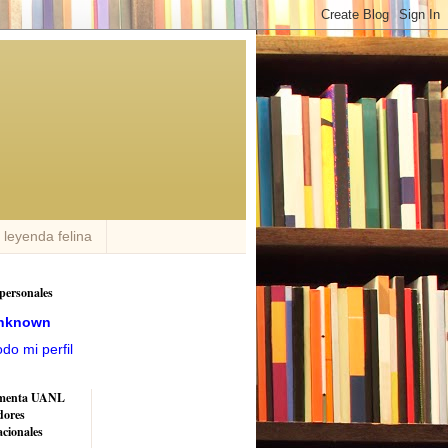
n leyenda felina
personales
nknown
odo mi perfil
menta UANL
dores
acionales