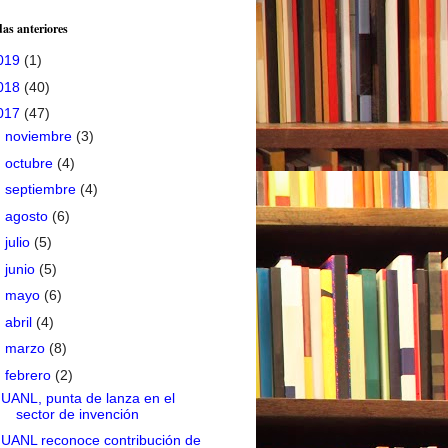
as anteriores
019
(1)
018
(40)
017
(47)
►
noviembre
(3)
►
octubre
(4)
►
septiembre
(4)
►
agosto
(6)
►
julio
(5)
►
junio
(5)
►
mayo
(6)
►
abril
(4)
►
marzo
(8)
▼
febrero
(2)
UANL, punta de lanza en el
sector de invención
UANL reconoce contribución de