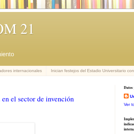
M 21
iento
dores internacionales
Inician festejos del Estadio Universitario co
Datos 
en el sector de invención
U
Ver t
Imple
indica
intern