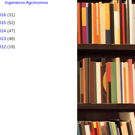
Ingenieros Agrónomos
016
(31)
015
(52)
014
(47)
013
(48)
012
(19)