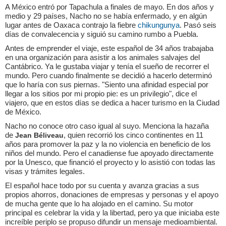
A México entró por Tapachula a finales de mayo. En dos años y
medio y 29 países, Nacho no se había enfermado, y en algún
lugar antes de Oaxaca contrajo la fiebre
chikungunya
. Pasó seis
días de convalecencia y siguió su camino rumbo a Puebla.
Antes de emprender el viaje, este español de 34 años trabajaba
en una organización para asistir a los animales salvajes del
Cantábrico. Ya le gustaba viajar y tenía el sueño de recorrer el
mundo. Pero cuando finalmente se decidió a hacerlo determinó
que lo haría con sus piernas. "Siento una afinidad especial por
llegar a los sitios por mi propio pie: es un privilegio", dice el
viajero, que en estos días se dedica a hacer turismo en la Ciudad
de México.
Nacho no conoce otro caso igual al suyo. Menciona la hazaña
de
, quien recorrió los cinco continentes en 11
Jean Béliveau
años para promover la paz y la no violencia en beneficio de los
niños del mundo. Pero el canadiense fue apoyado directamente
por la Unesco, que financió el proyecto y lo asistió con todas las
visas y trámites legales.
El español hace todo por su cuenta y avanza gracias a sus
propios ahorros, donaciones de empresas y personas y el apoyo
de mucha gente que lo ha alojado en el camino. Su motor
principal es celebrar la vida y la libertad, pero ya que iniciaba este
increíble periplo se propuso difundir un mensaje medioambiental.