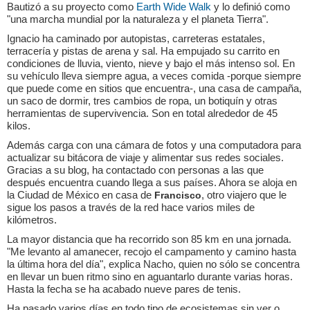
Bautizó a su proyecto como
Earth Wide Walk
y lo definió como
"una marcha mundial por la naturaleza y el planeta Tierra".
Ignacio ha caminado por autopistas, carreteras estatales,
terracería y pistas de arena y sal. Ha empujado su carrito en
condiciones de lluvia, viento, nieve y bajo el más intenso sol. En
su vehículo lleva siempre agua, a veces comida -porque siempre
que puede come en sitios que encuentra-, una casa de campaña,
un saco de dormir, tres cambios de ropa, un botiquín y otras
herramientas de supervivencia. Son en total alrededor de 45
kilos.
Además carga con una cámara de fotos y una computadora para
actualizar su bitácora de viaje y alimentar sus redes sociales.
Gracias a su blog, ha contactado con personas a las que
después encuentra cuando llega a sus países. Ahora se aloja en
la Ciudad de México en casa de
, otro viajero que le
Francisco
sigue los pasos a través de la red hace varios miles de
kilómetros.
La mayor distancia que ha recorrido son 85 km en una jornada.
"Me levanto al amanecer, recojo el campamento y camino hasta
la última hora del día", explica Nacho, quien no sólo se concentra
en llevar un buen ritmo sino en aguantarlo durante varias horas.
Hasta la fecha se ha acabado nueve pares de tenis.
Ha pasado varios días en todo tipo de ecosistemas sin ver o