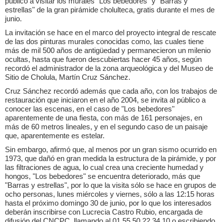
público a visitar los murales "Los bebedores" y "Barras y
estrellas" de la gran pirámide cholulteca, gratis durante el mes de
junio.
La invitación se hace en el marco del proyecto integral de rescate
de las dos pinturas murales conocidas como, las cuales tiene
más de mil 500 años de antigüedad y permanecieron un milenio
ocultas, hasta que fueron descubiertas hacer 45 años, según
recordó el administrador de la zona arqueológica y del Museo de
Sitio de Cholula, Martín Cruz Sánchez.
Cruz Sánchez recordó además que cada año, con los trabajos de
restauración que iniciaron en el año 2004, se invita al público a
conocer las escenas, en el caso de "Los bebedores"
aparentemente de una fiesta, con más de 161 personajes, en
más de 60 metros lineales, y en el segundo caso de un paisaje
que, aparentemente es estelar.
Sin embargo, afirmó que, al menos por un gran sismo ocurrido en
1973, que dañó en gran medida la estructura de la pirámide, y por
las filtraciones de agua, lo cual crea una creciente humedad y
hongos, "Los bebedores" se encuentra deteriorado, más que
"Barras y estrellas", por lo que la visita sólo se hace en grupos de
ocho personas, lunes miércoles y viernes, sólo a las 12:15 horas
hasta el próximo domingo 30 de junio, por lo que los interesados
deberán inscribirse con Lucrecia Castro Rubio, encargada de
difusión del CNCPC, llamando al 01 55 50 22 34 10 o escribiendo