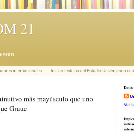
M 21
iento
dores internacionales
Inician festejos del Estadio Universitario co
Datos 
iminutivo más mayúsculo que uno
U
Ver t
que Graue
Imple
indica
intern