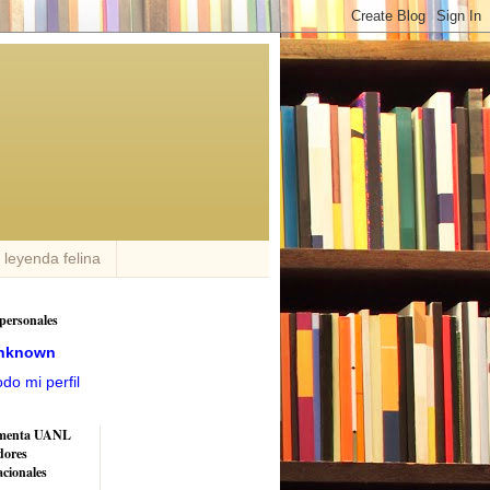
n leyenda felina
personales
nknown
odo mi perfil
menta UANL
dores
acionales