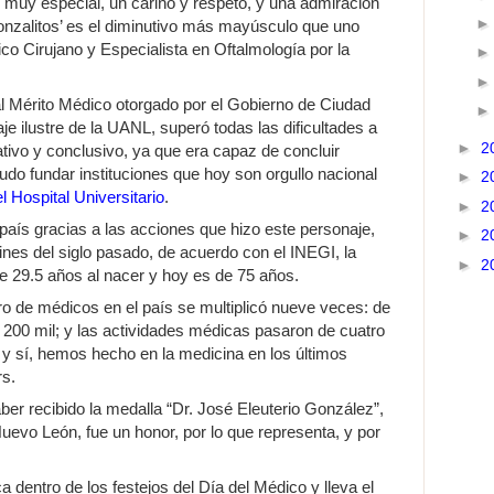
o muy especial, un cariño y respeto, y una admiración
Gonzalitos’ es el diminutivo más mayúsculo que uno
co Cirujano y Especialista en Oftalmología por la
l Mérito Médico otorgado por el Gobierno de Ciudad
je ilustre de la UANL, superó todas las dificultades a
►
2
ativo y conclusivo, ya que era capaz de concluir
do fundar instituciones que hoy son orgullo nacional
►
2
l Hospital Universitario
.
►
2
s gracias a las acciones que hizo este personaje,
►
2
nes del siglo pasado, de acuerdo con el INEGI, la
►
2
e 29.5 años al nacer y hoy es de 75 años.
ro de médicos en el país se multiplicó nueve veces: de
 200 mil; y las actividades médicas pasaron de cuatro
, y sí, hemos hecho en la medicina en los últimos
s.
ber recibido la medalla “Dr. José Eleuterio González”,
evo León, fue un honor, por lo que representa, y por
 dentro de los festejos del Día del Médico y lleva el