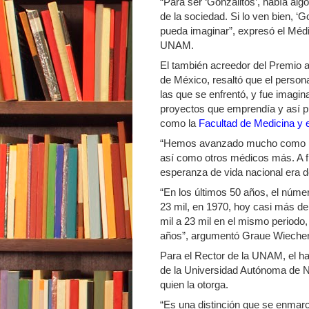
“Para ser ‘Gonzalitos’, había alg
de la sociedad. Si lo ven bien, ‘
pueda imaginar”, expresó el Médi
UNAM.
El también acreedor del Premio a
de México, resaltó que el persona
las que se enfrentó, y fue imagin
proyectos que emprendía y así pu
como la
Facultad de Medicina y e
“Hemos avanzado mucho como paí
así como otros médicos más. A fi
esperanza de vida nacional era d
“En los últimos 50 años, el núme
23 mil, en 1970, hoy casi más de
mil a 23 mil en el mismo periodo
años”, argumentó Graue Wiecher
Para el Rector de la UNAM, el ha
de la Universidad Autónoma de Nu
quien la otorga.
“Es una distinción que se enmarca