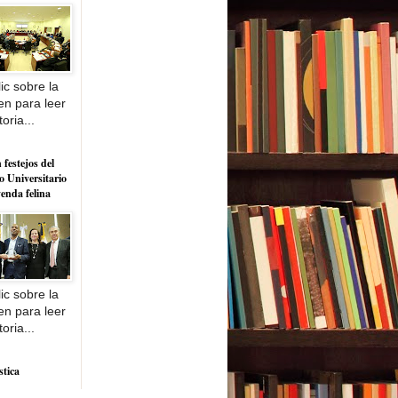
ic sobre la
n para leer
toria...
 festejos del
o Universitario
yenda felina
ic sobre la
n para leer
toria...
stica