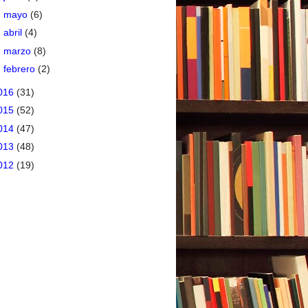
►
mayo
(6)
►
abril
(4)
►
marzo
(8)
►
febrero
(2)
016
(31)
015
(52)
014
(47)
013
(48)
012
(19)