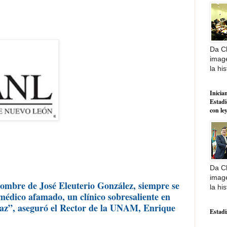
Da Cl
image
la his
Inician
Estadi
con le
Da Cl
image
nombre de José Eleuterio González, siempre se
la his
médico afamado, un clínico sobresaliente en
enaz”, aseguró el Rector de la UNAM, Enrique
Estadi