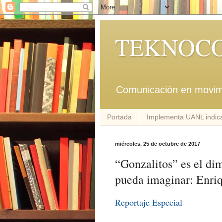
TEKNOCO
Comunicación en movim
Portada
Implementa UANL indica
miércoles, 25 de octubre de 2017
“Gonzalitos” es el d
pueda imaginar: Enri
Reportaje Especial