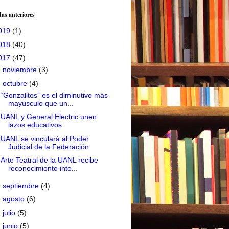
as anteriores
019
(1)
018
(40)
017
(47)
►
noviembre
(3)
▼
octubre
(4)
“Gonzalitos” es el diminutivo más
mayúsculo que un...
UANL y General Electric unen
lazos educativos
UANL se vinculará al Poder
Judicial de la Federación
Arte Teatral de la UANL recibe
reconocimiento inte...
►
septiembre
(4)
►
agosto
(6)
►
julio
(5)
►
junio
(5)