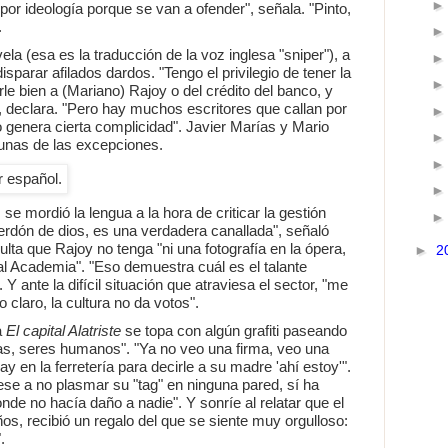
 por ideología porque se van a ofender", señala. "Pinto,
.
ela (esa es la traducción de la voz inglesa "sniper"), a
sparar afilados dardos. "Tengo el privilegio de tener la
le bien a (Mariano) Rajoy o del crédito del banco, y
, declara. "Pero hay muchos escritores que callan por
o genera cierta complicidad". Javier Marías y Mario
gunas de las excepciones.
se mordió la lengua a la hora de criticar la gestión
 perdón de dios, es una verdadera canallada", señaló
ulta que Rajoy no tenga "ni una fotografía en la ópera,
►
2
Real Academia". "Eso demuestra cuál es el talante
 Y ante la difícil situación que atraviesa el sector, "me
 claro, la cultura no da votos".
a
El capital Alatriste
se topa con algún grafiti paseando
as, seres humanos". "Ya no veo una firma, veo una
ay en la ferretería para decirle a su madre 'ahí estoy'".
ese a no plasmar su "tag" en ninguna pared, sí ha
onde no hacía daño a nadie". Y sonríe al relatar que el
s, recibió un regalo del que se siente muy orgulloso:
.