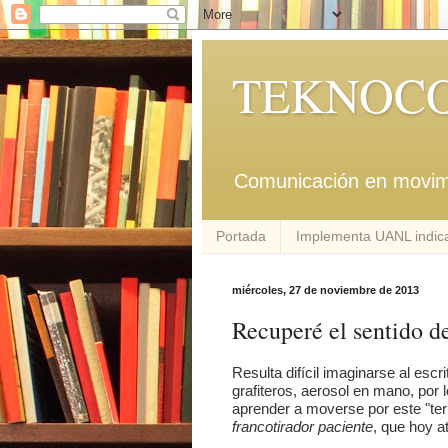
TEKNOCO
Comunicación en movim
Portada
Implementa UANL indica
miércoles, 27 de noviembre de 2013
Recuperé el sentido de
Resulta difícil imaginarse al es
grafiteros, aerosol en mano, por 
aprender a moverse por este "ter
francotirador paciente
, que hoy at