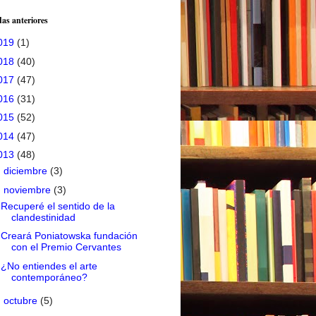
as anteriores
019
(1)
018
(40)
017
(47)
016
(31)
015
(52)
014
(47)
013
(48)
►
diciembre
(3)
▼
noviembre
(3)
Recuperé el sentido de la
clandestinidad
Creará Poniatowska fundación
con el Premio Cervantes
¿No entiendes el arte
contemporáneo?
►
octubre
(5)