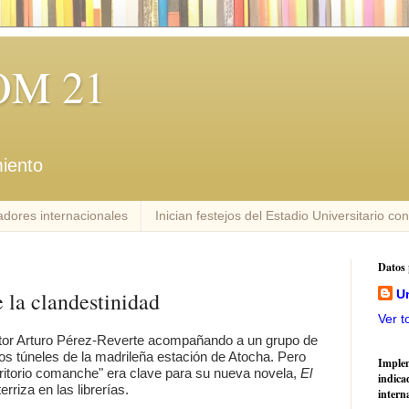
M 21
iento
dores internacionales
Inician festejos del Estadio Universitario co
Datos 
 la clandestinidad
U
Ver t
critor Arturo Pérez-Reverte acompañando a un grupo de
los túneles de la madrileña estación de Atocha. Pero
Imple
ritorio comanche" era clave para su nueva novela,
El
indica
erriza en las librerías.
intern