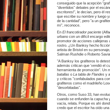
conseguido que la acepción "grafi
"divertidos" debates por el esc
escritores!", le decían, pero él r
que escribe su nombre y luego ya 
de la cantidad", pero "a un grafi
mí", reconoce.
En
El francotirador paciente
(Alfa
urbano con un difícil encargo edit
promotor de acciones callejeras al
rostro. ¿Un Banksy hecho ficció
artista de Bristol en su persona
Salman Rushdie o Roberto Savia
"A Banksy los grafiteros lo detes
además critican que 'vendió el cul
herramienta de promoción". Un m
batallas
o
La tabla de Flandes
y a
y críticos "confabulados para conv
grafiteros como el madrileño Lose
"desorbitadas".
Otros, como Suso 33, han evoluc
cuando se enfunden la capucha 
vacía, relata. Porque es ahí donde 
credo que el escritor ha oído una 