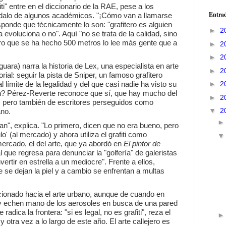
ti" entre en el diccionario de la RAE, pese a los
Entrad
ándalo de algunos académicos. "¡Cómo van a llamarse
esponde que técnicamente lo son: "grafitero es alguien
►
2
evoluciona o no". Aquí "no se trata de la calidad, sino
tero que se ha hecho 500 metros lo lee más gente que a
►
2
►
2
guara) narra la historia de Lex, una especialista en arte
►
2
orial: seguir la pista de Sniper, un famoso grafitero
►
2
 límite de la legalidad y del que casi nadie ha visto su
n? Pérez-Reverte reconoce que sí, que hay mucho del
►
2
je, pero también de escritores perseguidos como
▼
2
no.
tan", explica. "Lo primero, dicen que no era bueno, pero
o' (al mercado) y ahora utiliza el grafiti como
ercado, el del arte, que ya abordó en
El pintor de
l que regresa para denunciar la "golfería" de galeristas
ertir en estrella a un mediocre". Frente a ellos,
 se dejan la piel y a cambio se enfrentan a multas
ionado hacia el arte urbano, aunque de cuando en
y echen mano de los aerosoles en busca de una pared
radica la frontera: "si es legal, no es grafiti", reza el
y otra vez a lo largo de este año. El arte callejero es