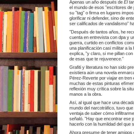
Apenas un año después de
El ta
el mundo de esos "escritores de 
su "tag" o firma en lugares impos
glorificar ni defender, sino de e
ser calificados de vandalismo" 
"Después de tantos años, he recu
cuenta en entrevista con dpa y 
guerra, curtido en conflictos como
una planificación casi militar a 
explica, "y claro, si me pillan co
de esas que te rejuvenece."
Grafiti y literatura no han sido p
existiera aún una novela enmarc
Pérez-Reverte por viajar en tren 
muchas de estas pinturas efímeras
reflexión muy crítica sobre la si
manos a la obra.
Así, al igual que hace una décad
mundo del narcotráfico, tuvo que v
ventaja de saber cómo infiltrarme
señaló. "Hay que encontrar ese pu
hacerlo con la humildad del que se
Ahora presume de tener amigos gr