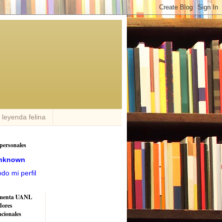
n leyenda felina
personales
nknown
odo mi perfil
menta UANL
dores
acionales