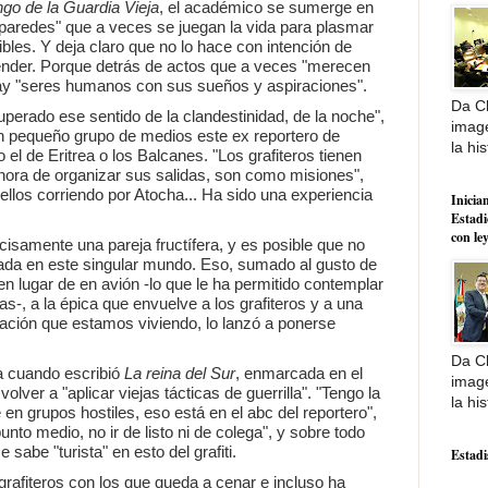
ngo de la Guardia Vieja
, el académico se sumerge en
paredes" que a veces se juegan la vida para plasmar
ibles. Y deja claro que no lo hace con intención de
ntender. Porque detrás de actos que a veces "merecen
hay "seres humanos con sus sueños y aspiraciones".
Da Cl
perado ese sentido de la clandestinidad, de la noche",
image
un pequeño grupo de medios este ex reportero de
la his
 el de Eritrea o los Balcanes. "Los grafiteros tienen
la hora de organizar sus salidas, son como misiones",
n ellos corriendo por Atocha... Ha sido una experiencia
Inician
Estadi
con le
recisamente una pareja fructífera, y es posible que no
ada en este singular mundo. Eso, sumado al gusto de
en lugar de en avión -lo que le ha permitido contemplar
-, a la épica que envuelve a los grafiteros y a una
tuación que estamos viviendo, lo lanzó a ponerse
Da Cl
a cuando escribió
La reina del Sur
, enmarcada en el
image
olver a "aplicar viejas tácticas de guerrilla". "Tengo la
la his
 en grupos hostiles, eso está en el abc del reportero",
nto medio, no ir de listo ni de colega", y sobre todo
 sabe "turista" en esto del grafiti.
Estadi
afiteros con los que queda a cenar e incluso ha