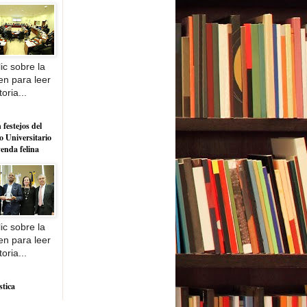
ic sobre la
n para leer
toria...
 festejos del
o Universitario
yenda felina
ic sobre la
n para leer
toria...
stica