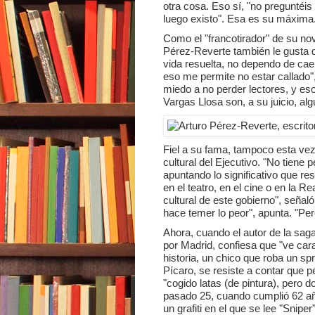
otra cosa. Eso sí, "no preguntéis
luego existo". Esa es su máxima
Como el "francotirador" de su nov
Pérez-Reverte también le gusta di
vida resuelta, no dependo de caer
eso me permite no estar callado"
miedo a no perder lectores, y es
Vargas Llosa son, a su juicio, al
Fiel a su fama, tampoco esta vez 
cultural del Ejecutivo. "No tiene
apuntando lo significativo que res
en el teatro, en el cine o en la 
cultural de este gobierno", señaló.
hace temer lo peor", apunta. "Pero
Ahora, cuando el autor de la sag
por Madrid, confiesa que "ve car
historia, un chico que roba un spr
Pícaro, se resiste a contar que p
"cogido latas (de pintura), pero d
pasado 25, cuando cumplió 62 año
un grafiti en el que se lee "Sniper"