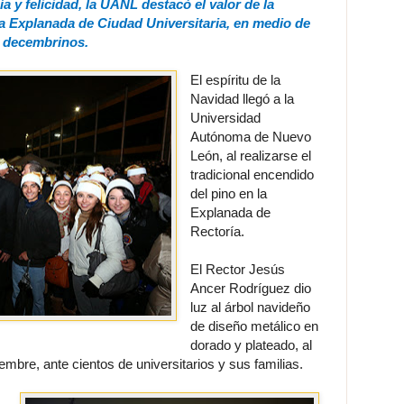
 y felicidad, la UANL destacó el valor de la
 la Explanada de Ciudad Universitaria, en medio de
os decembrinos.
El espíritu de la
Navidad llegó a la
Universidad
Autónoma de Nuevo
León, al realizarse el
tradicional encendido
del pino en la
Explanada de
Rectoría.
El Rector Jesús
Ancer Rodríguez dio
luz al árbol navideño
de diseño metálico en
dorado y plateado, al
embre, ante cientos de universitarios y sus familias.