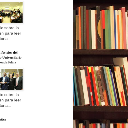
ic sobre la
n para leer
toria...
 festejos del
o Universitario
yenda felina
ic sobre la
n para leer
toria...
stica