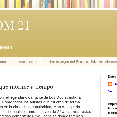
M 21
iento
dores internacionales
Inician festejos del Estadio Universitario co
Datos 
 que morirse a tiempo
U
Ver t
on, el legendario cantante de Los Doors, estaría
 Como todos los artistas que mueren de forma
Imple
á en la cima de la popularidad, Morrison quedó
indica
nte del público como un joven de 27 años. Sus restos
intern
 famoso cementerio Pére Lachaise donde también