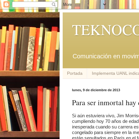
TEKNOCO
Comunicación en movim
Portada
Implementa UANL indica
lunes, 9 de diciembre de 2013
Para ser inmortal hay
Si aún estuviera vivo, Jim Morris
cumpliendo hoy 70 años de edad.
inesperada cuando su carrera est
congelado para siempre en la me
están sepultados en París en el