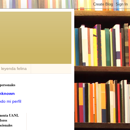
n leyenda felina
personales
nknown
odo mi perfil
menta UANL
dores
acionales