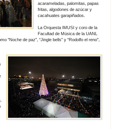
acarameladas, palomitas, papas
fritas, algodones de azúcar y
cacahuates garapiñados.
La Orquesta IMUSI y coro de la
Facultad de Música de la UANL
omo “Noche de paz”, “Jingle bells” y “Rodolfo el reno”,
a
e
,
n