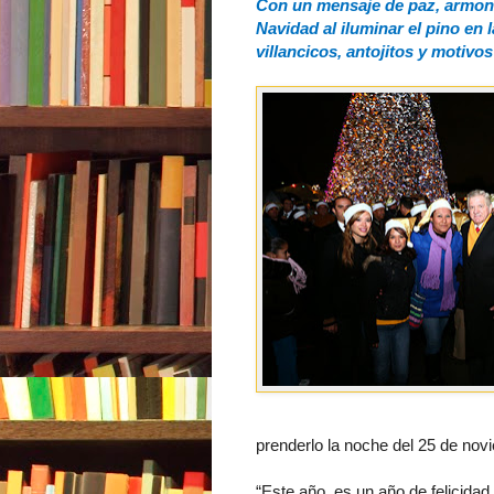
Con un mensaje de paz, armonía
Navidad al iluminar el pino en
villancicos, antojitos y motiv
prenderlo la noche del 25 de novi
“Este año, es un año de felicidad