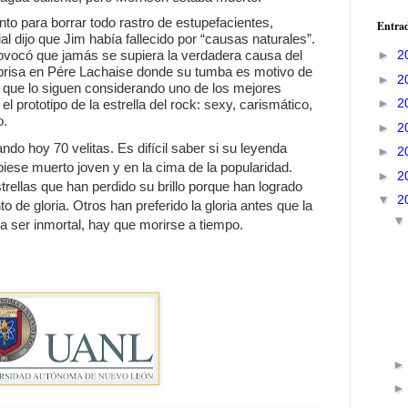
to para borrar todo rastro de estupefacientes,
Entrad
cial dijo que Jim había fallecido por “causas naturales”.
►
2
rovocó que jamás se supiera la verdadera causa del
 prisa en Pére Lachaise donde su tumba es motivo de
►
2
 que lo siguen considerando uno de los mejores
►
2
l prototipo de la estrella del rock: sexy, carismático,
o.
►
2
ndo hoy 70 velitas. Es difícil saber si su leyenda
►
2
biese muerto joven y en la cima de la popularidad.
►
2
ellas que han perdido su brillo porque han logrado
▼
2
 de gloria. Otros han preferido la gloria antes que la
ra ser inmortal, hay que morirse a tiempo.