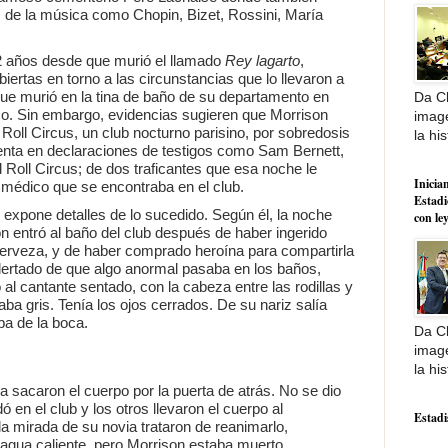
s de la música como Chopin, Bizet, Rossini, María
2 años desde que murió el llamado
Rey lagarto
,
ertas en torno a las circunstancias que lo llevaron a
 que murió en la tina de baño de su departamento en
Da Cl
co. Sin embargo, evidencias sugieren que Morrison
image
Roll Circus, un club nocturno parisino, por sobredosis
la his
enta en declaraciones de testigos como Sam Bernett,
 Roll Circus; de dos traficantes que esa noche le
Inician
 médico que se encontraba en el club.
Estadi
ue expone detalles de lo sucedido. Según él, la noche
con le
son entró al baño del club después de haber ingerido
erveza, y de haber comprado heroína para compartirla
ertado de que algo anormal pasaba en los baños,
 al cantante sentado, con la cabeza entre las rodillas y
ba gris. Tenía los ojos cerrados. De su nariz salía
ba de la boca.
Da Cl
image
la his
a sacaron el cuerpo por la puerta de atrás. No se dio
ó en el club y los otros llevaron el cuerpo al
Estadi
a mirada de su novia trataron de reanimarlo,
 agua caliente, pero Morrison estaba muerto.