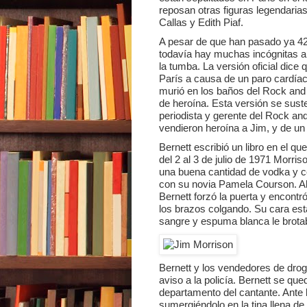
reposan otras figuras legendaria
Callas y Edith Piaf.
A pesar de que han pasado ya 4
todavía hay muchas incógnitas abi
la tumba. La versión oficial dice
París a causa de un paro cardía
murió en los baños del Rock and 
de heroína. Esta versión se sust
periodista y gerente del Rock and
vendieron heroína a Jim, y de un
Bernett escribió un libro en el q
del 2 al 3 de julio de 1971 Morri
una buena cantidad de vodka y c
con su novia Pamela Courson. Al
Bernett forzó la puerta y encontró
los brazos colgando. Su cara esta
sangre y espuma blanca le brota
Bernett y los vendedores de drog
aviso a la policía. Bernett se qued
departamento del cantante. Ante l
sumergiéndolo en la tina llena de