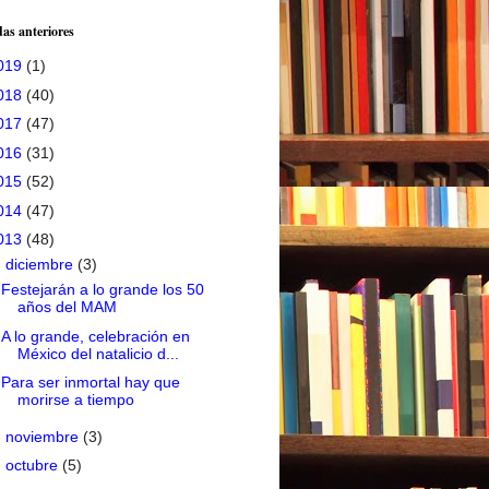
as anteriores
019
(1)
018
(40)
017
(47)
016
(31)
015
(52)
014
(47)
013
(48)
▼
diciembre
(3)
Festejarán a lo grande los 50
años del MAM
A lo grande, celebración en
México del natalicio d...
Para ser inmortal hay que
morirse a tiempo
►
noviembre
(3)
►
octubre
(5)