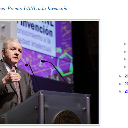
mer Premio UANL a la Invención
►
2
►
2
►
2