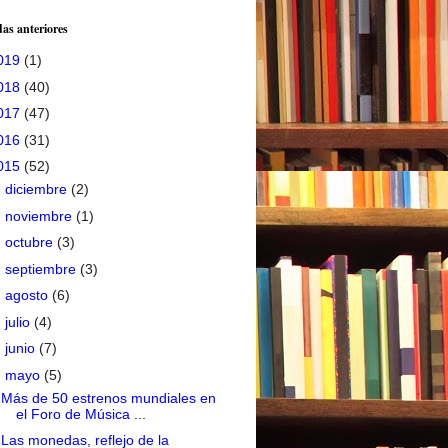
as anteriores
019
(1)
018
(40)
017
(47)
016
(31)
015
(52)
►
diciembre
(2)
►
noviembre
(1)
►
octubre
(3)
►
septiembre
(3)
►
agosto
(6)
►
julio
(4)
►
junio
(7)
▼
mayo
(5)
Más de 50 estrenos mundiales en
el Foro de Música ...
Las monedas, reflejo de la