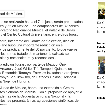
ue se realizarán hasta el 7 de junio, serán presentadas
Da Cl
es y 56 en México— de compositores de 32 países.
image
rvatorio Nacional de Música, el Palacio de Bellas
la his
 el Centro Cultural Universitario, entre otros foros.
ante, integrante del Comité de Selección, dice en
Inician
 año hubo una importante reducción en el
Estadi
 fue prácticamente del 50 por ciento, lo que vuelve
con le
 ello, hemos tratado de mantener la calidad: se
ales y nacionales muy reconocidos”.
ta edición figuran, por parte de México, Ónix
Arcano y José White, Trío Tempori, Quinteto de
y Ensamble Tamayo. Entre los invitados extranjeros
 Robyn Schulkowsky, de Estados Unidos; Reinhold
Da Cl
ka Nagy, de Hungría.
image
la his
Ciudad de México, habrá una extensión al Centro
tes Sonoras de Morelia. Con el propósito de apoyar la
además de la Orquesta Sinfónica Nacional y la
Estadi
tes, se presentarán las agrupaciones sinfónicas de
acán.