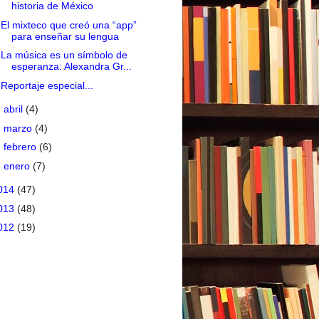
historia de México
El mixteco que creó una “app”
para enseñar su lengua
La música es un símbolo de
esperanza: Alexandra Gr...
Reportaje especial...
►
abril
(4)
►
marzo
(4)
►
febrero
(6)
►
enero
(7)
014
(47)
013
(48)
012
(19)