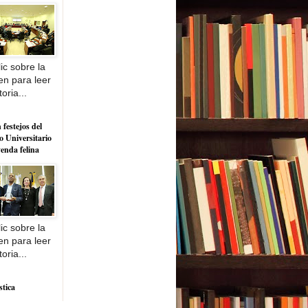
ic sobre la
n para leer
toria...
 festejos del
o Universitario
yenda felina
ic sobre la
n para leer
toria...
stica