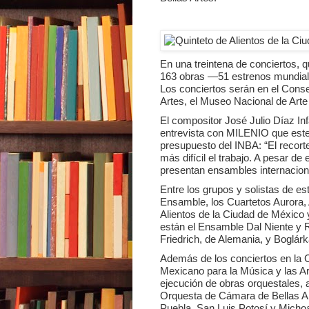
En una treintena de conciertos, q
163 obras —51 estrenos mundial
Los conciertos serán en el Conse
Artes, el Museo Nacional de Arte y
El compositor José Julio Díaz Inf
entrevista con MILENIO que este
presupuesto del INBA: “El recorte
más difícil el trabajo. A pesar de
presentan ensambles internacion
Entre los grupos y solistas de es
Ensamble, los Cuartetos Aurora, 
Alientos de la Ciudad de México 
están el Ensamble Dal Niente y
Friedrich, de Alemania, y Boglár
Además de los conciertos en la 
Mexicano para la Música y las Ar
ejecución de obras orquestales, 
Orquesta de Cámara de Bellas Ar
Puebla, San Luis Potosí y Micho