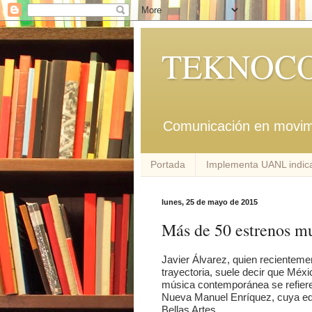
TEKNOCO
Comunicación en movim
Portada
Implementa UANL indica
lunes, 25 de mayo de 2015
Más de 50 estrenos m
Javier Álvarez, quien recienteme
trayectoria, suele decir que Méx
música contemporánea se refiere.
Nueva Manuel Enríquez, cuya edic
Bellas Artes.