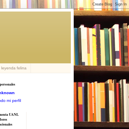
n leyenda felina
personales
nknown
odo mi perfil
menta UANL
dores
acionales